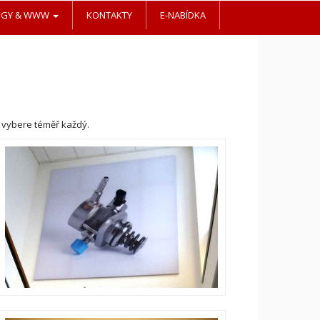
OGY & WWW
KONTAKTY
E-NABÍDKA
i vybere téměř každý.