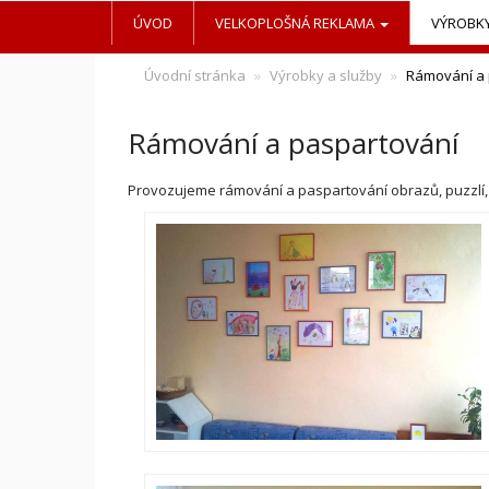
ÚVOD
VELKOPLOŠNÁ REKLAMA
VÝROBKY
Úvodní stránka
Výrobky a služby
Rámování a 
Rámování a paspartování
Provozujeme rámování a paspartování obrazů, puzzlí, z