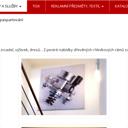
 A SLUŽBY
TISK
REKLAMNÍ PŘEDMĚTY, TEXTIL
KATAL
paspartování
rcadel, výšivek, dresů... Z pestré nabídky dřevěných i hliníkových rámů s