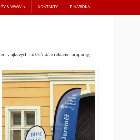
OGY & WWW
KONTAKTY
E-NABÍDKA
ení vlajkových stožárů, dále reklamní praporky,