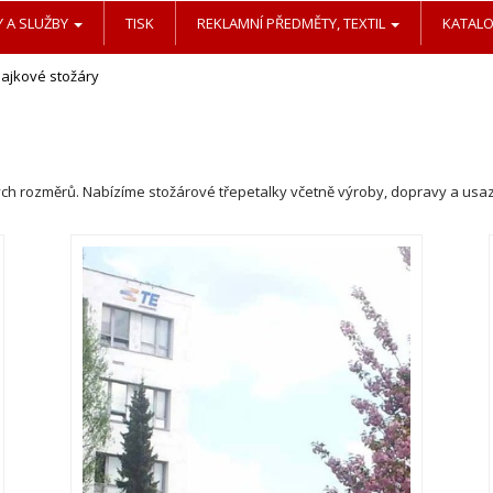
 A SLUŽBY
TISK
REKLAMNÍ PŘEDMĚTY, TEXTIL
KATAL
vlajkové stožáry
ckých rozměrů. Nabízíme stožárové třepetalky včetně výroby, dopravy a usaz