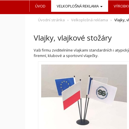
ÚVOD
VELKOPLOŠNÁ REKLAMA
VÝROBKY
Úvodní stránka
Velkoplošná reklama
Vlajky, 
Vlajky, vlajkové stožáry
Vaši firmu zviditelníme vlajkami standardních i atypi
firemní, klubové a sportovní vlaječky.