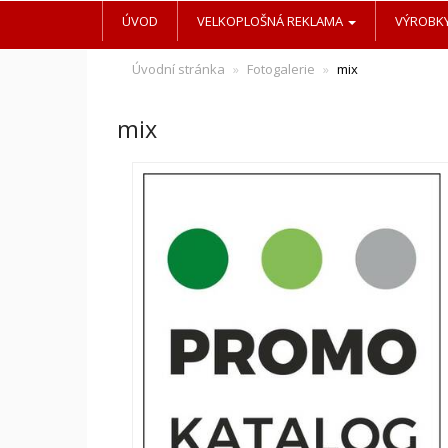
ÚVOD
VELKOPLOŠNÁ REKLAMA
VÝROBKY
Úvodní stránka
Fotogalerie
mix
mix