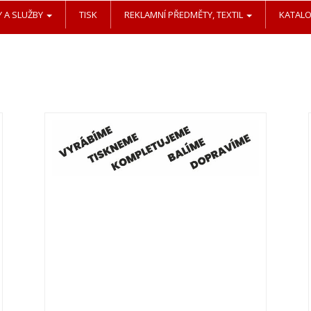
 A SLUŽBY
TISK
REKLAMNÍ PŘEDMĚTY, TEXTIL
KATAL